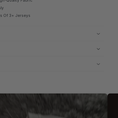
igh-Quality Fabric
ly
rs Of 3+ Jerseys