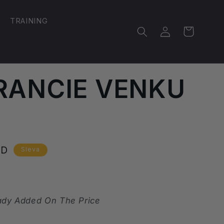
TRAINING
Přihlásit
Košík
se
FRANCIE VENKU
vá
SD
Sleva
ady Added On The Price