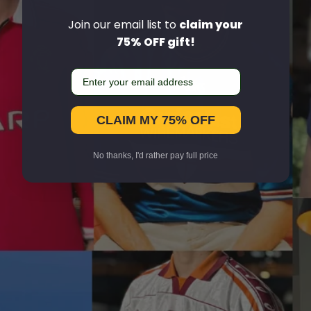
Join our email list to
claim your
75% OFF gift!
CLAIM MY 75% OFF
No thanks, I'd rather pay full price