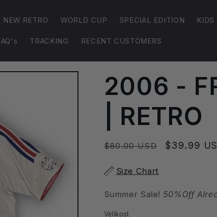
NEW RETRO
WORLD CUP
SPECIAL EDITION
KIDS
FAQ's
TRACKING
RECENT CUSTOMERS
2006 - 
| RETRO
Běžná
Výprodejo
$39.99 U
$80.00 USD
cena
cena
Size Chart
Summer Sale!
50%Off Alre
Velikost