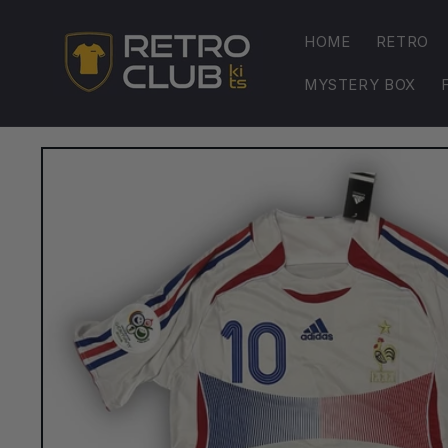
Přejít k
obsahu
HOME
RETRO
MYSTERY BOX
Přejít na
informace
o
produktu